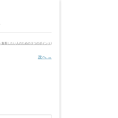
1
ト集客したい人のための３つのポイント
)
次へ →