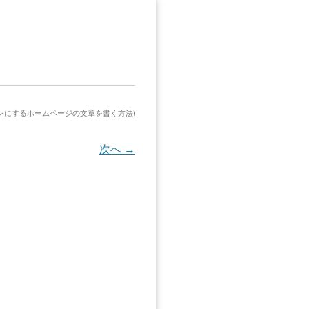
ンにするホームページの文章を書く方法
)
次へ →