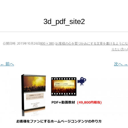
3d_pdf_site2
公開日時:
2015年10月26日
800 × 380
(
お客様の心を鷲づかみにする文章を書けるようにな
りたい方へ
)
← 前へ
次へ →